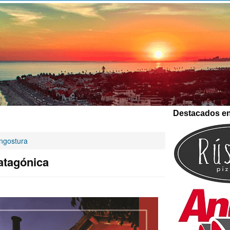
Destacados en 
Angostura
atagónica