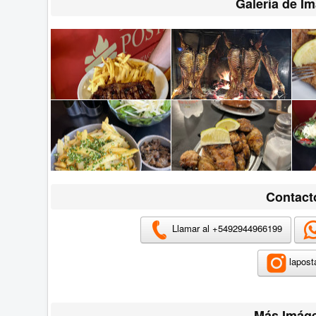
Galería de I
Contact
Llamar al +
5492944966199
lapost
Más Imág