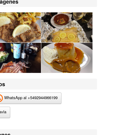
mágenes
os
WhatsApp al +
5492944966199
avla
enes