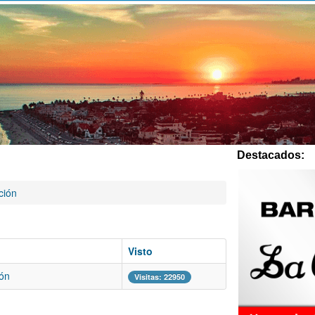
Destacados:
ción
Visto
ión
Visitas: 22950