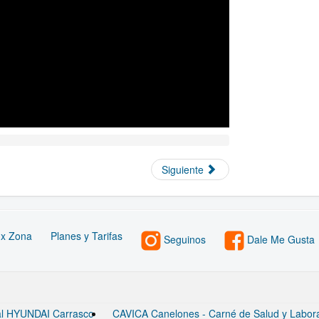
Siguiente
 x Zona
Planes y Tarifas
Seguinos
Dale Me Gusta
ial HYUNDAI Carrasco
CAVICA Canelones - Carné de Salud y Laborato