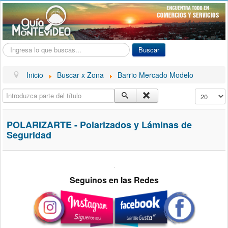
Buscar...
Buscar
Inicio
Buscar x Zona
Barrio Mercado Modelo
Introduzca parte del título
Cantidad a
POLARIZARTE - Polarizados y Láminas de
Seguridad
.
Seguinos en las Redes