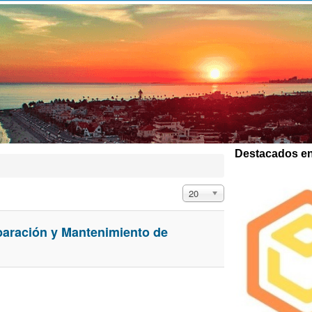
Destacados en
Cantidad a mostrar
20
aración y Mantenimiento de