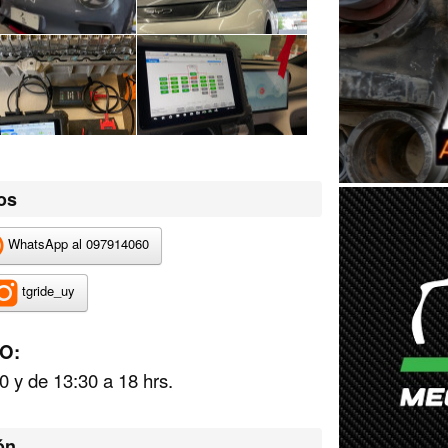
os
WhatsApp al 097914060
tgride_uy
O:
0 y de 13:30 a 18 hrs.
ón