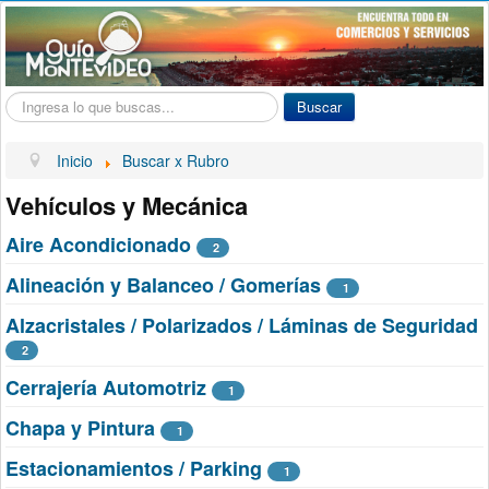
Buscar...
Buscar
Inicio
Buscar x Rubro
Vehículos y Mecánica
Aire Acondicionado
2
Alineación y Balanceo / Gomerías
1
Alzacristales / Polarizados / Láminas de Seguridad
2
Cerrajería Automotriz
1
Chapa y Pintura
1
Estacionamientos / Parking
1